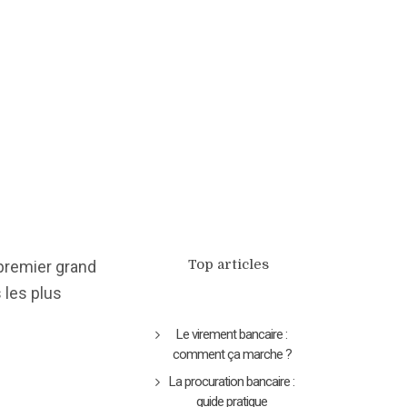
Top articles
premier grand
 les plus
Le virement bancaire :
comment ça marche ?
La procuration bancaire :
guide pratique