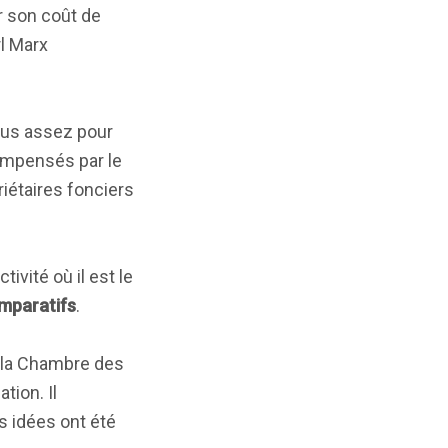
ar son coût de
rl Marx
 plus assez pour
ompensés par le
riétaires fonciers
vité où il est le
mparatifs
.
 la Chambre des
tion. Il
es idées ont été