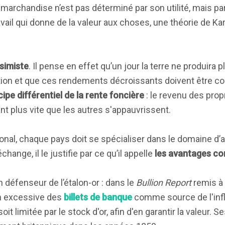
ne marchandise n’est pas déterminé par son utilité, mais p
avail qui donne de la valeur aux choses, une théorie de Ka
ssimiste
. Il pense en effet qu’un jour la terre ne produira
tion et que ces rendements décroissants doivent être c
cipe différentiel de la rente foncière
: le revenu des prop
nt plus vite que les autres s'appauvrissent.
l, chaque pays doit se spécialiser dans le domaine d’acti
hange, il le justifie par ce qu’il appelle
les avantages co
 défenseur de l’étalon-or : dans le
Bullion Report
remis à
n excessive des
billets de banque
comme source de l'infla
limitée par le stock d'or, afin d'en garantir la valeur. S