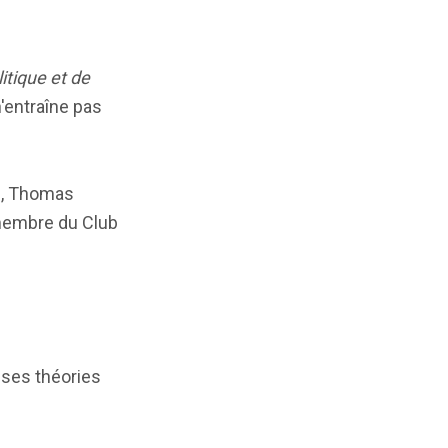
itique et de
n'entraîne pas
m, Thomas
 membre du Club
uses théories