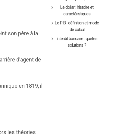
Le dollar : histoire et
caractéristiques
Le PIB : définition et mode
de calcul
oint son père à la
Interdit bancaire : quelles
solutions ?
arrière d’agent de
nnique en 1819, il
rs les théories