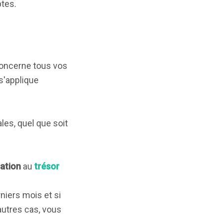
ptes.
 concerne tous vos
 s'applique
les, quel que soit
sation
au
trésor
niers mois et si
autres cas, vous