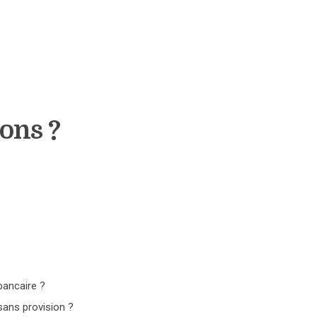
ions ?
bancaire ?
ans provision ?