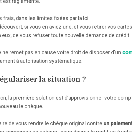
t est réglementé.
rais, dans les limites fixées par la loi.
découvert, si vous en aviez une, et vous retirer vos carte
à eux, de vous refuser toute nouvelle demande de crédit.
re ne remet pas en cause votre droit de disposer d'un
com
iement à autorisation systématique.
gulariser la situation ?
n, la première solution est d’approvisionner votre comp
nouveau le chèque.
re de vous rendre le chèque original contre
un paiement
, conservez ce chèque : vous devrez le restituer à votr