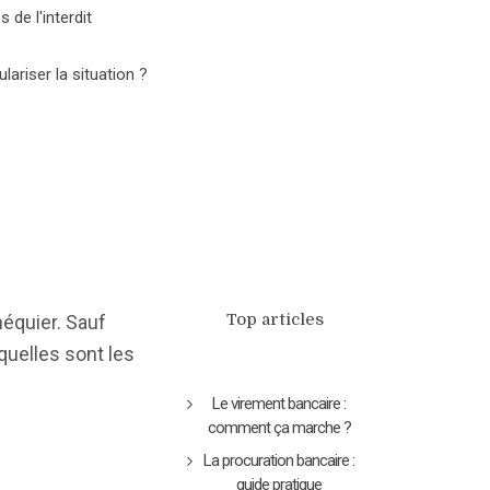
de l'interdit
ariser la situation ?
Top articles
héquier. Sauf
 quelles sont les
Le virement bancaire :
comment ça marche ?
La procuration bancaire :
guide pratique