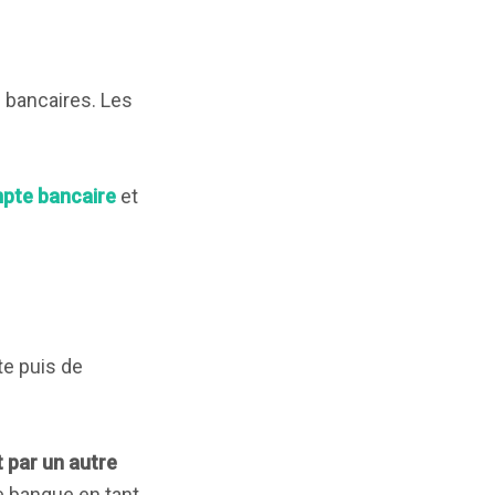
s bancaires. Les
pte bancaire
et
te puis de
 par un autre
e banque en tant