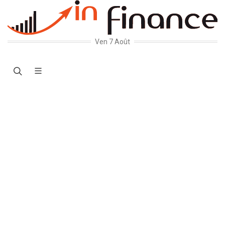
Ven 7 Août