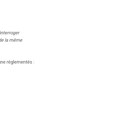
interroger
é de la même
gne réglementés :