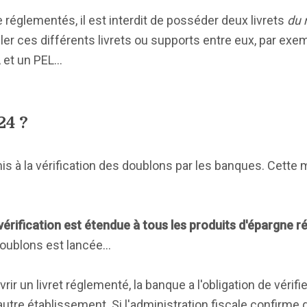
réglementés, il est interdit de posséder deux livrets
du 
 ces différents livrets ou supports entre eux, par exempl
 A et un PEL…
24 ?
umis à la vérification des doublons par les banques. Cette 
 vérification est étendue à tous les produits d'épargne 
 doublons est lancée…
r un livret réglementé, la banque a l'obligation de vérifier
utre établissement. Si l'administration fiscale confirme