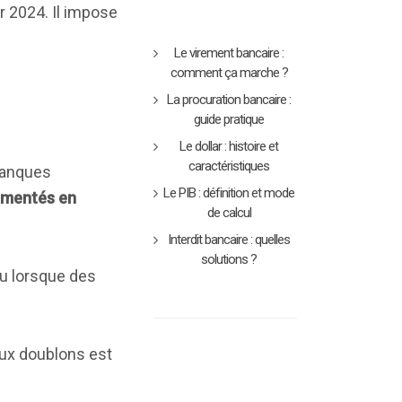
r 2024. Il impose
Le virement bancaire :
comment ça marche ?
La procuration bancaire :
guide pratique
Le dollar : histoire et
caractéristiques
 banques
Le PIB : définition et mode
lementés en
de calcul
Interdit bancaire : quelles
solutions ?
ou lorsque des
aux doublons est