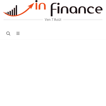
Ven 7 Août