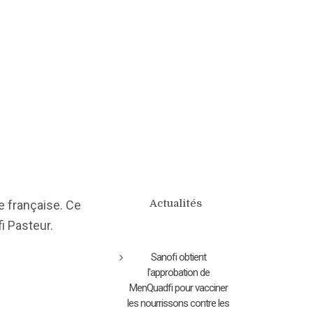
Actualités
e française. Ce
fi Pasteur.
Sanofi obtient
l'approbation de
MenQuadfi pour vacciner
les nourrissons contre les