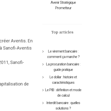
Avenir Stratégique
Prometteur
Top articles
réer Aventis. En
à Sanofi-Aventis
Le virement bancaire :
comment ça marche ?
2011, Sanofi-
La procuration bancaire :
guide pratique
Le dollar : histoire et
caractéristiques
apitalisation de
Le PIB : définition et mode
de calcul
Interdit bancaire : quelles
solutions ?