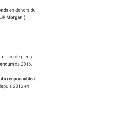
onds
en dehors du
 JP Morgan (
million de pieds
érendum
de 2016.
auts responsables
epuis 2016 en