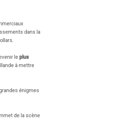
mmerciaux
tissements dans la
ollars.
evenir le
plus
ollande à mettre
s grandes énigmes
mmet de la scène