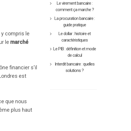
Le virement bancaire :
comment ça marche ?
La procuration bancaire :
guide pratique
 y compris le
Le dollar : histoire et
caractéristiques
ur le
marché
Le PIB : définition et mode
de calcul
Interdit bancaire : quelles
ne financier s'il
solutions ?
 Londres est
 ce que nous
xième plus haut