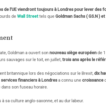
es de l'UE viendront toujours à Londres pour lever des f
 lourds de
Wall Street
tels que
Goldman Sachs ( GS.N ) et
ement
ate, Goldman a ouvert son
nouveau siège européen
de 1 
s sauvages sur le toit, en juillet,
trois ans après le réf
 britannique lors des négociations sur le Brexit,
dix h
s
services financiers à Londres
a connu une
croissance
d
e dans son fuseau horaire.
 à sa culture anglo-saxonne, et au dur labeur.