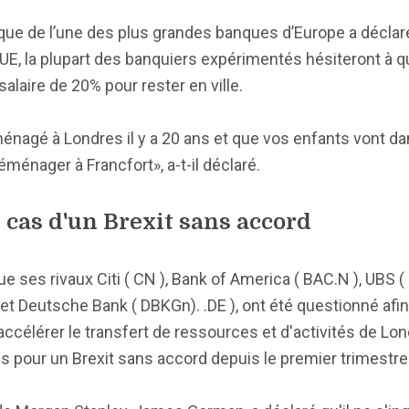
nnique de l’une des plus grandes banques d’Europe a décla
E, la plupart des banquiers expérimentés hésiteront à qui
alaire de 20% pour rester en ville.
éménagé à Londres il y a 20 ans et que vos enfants vont d
éménager à Francfort», a-t-il déclaré.
e cas d'un Brexit sans accord
e ses rivaux Citi ( CN ), Bank of America ( BAC.N ), UBS 
 et Deutsche Bank ( DBKGn). .DE ), ont été questionné afi
accélérer le transfert de ressources et d'activités de Lon
s pour un Brexit sans accord depuis le premier trimestre