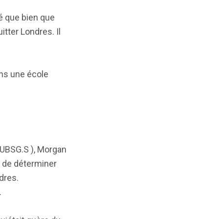
ré que bien que
tter Londres. Il
ans une école
( UBSG.S ), Morgan
n de déterminer
dres.
.