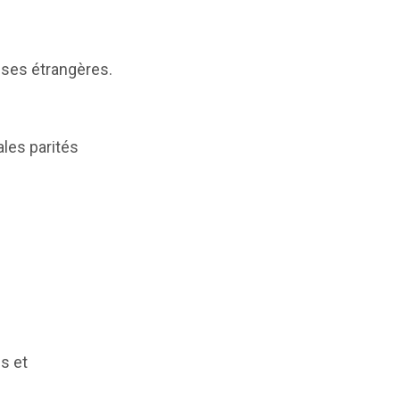
ises étrangères.
ales parités
s et