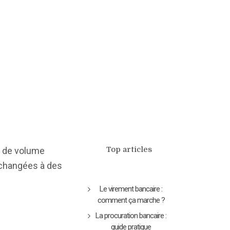
Top articles
e de volume
échangées à des
Le virement bancaire :
comment ça marche ?
La procuration bancaire :
guide pratique