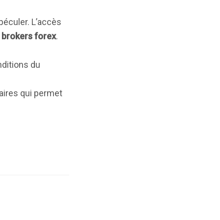
péculer. L’accès
s
brokers forex
.
nditions du
aires qui permet