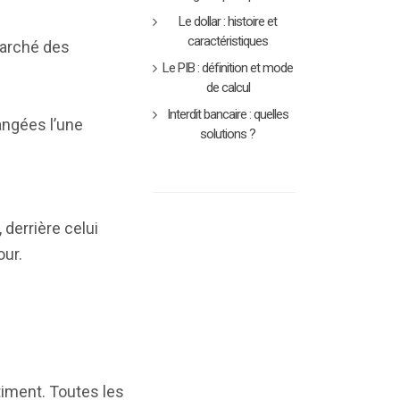
Le dollar : histoire et
caractéristiques
marché des
Le PIB : définition et mode
de calcul
Interdit bancaire : quelles
angées l’une
solutions ?
derrière celui
our.
timent. Toutes les