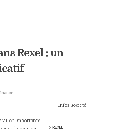
ans Rexel : un
icatif
finance
Infos Société
laration importante
REXEL
avoir franchi en