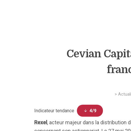
Cevian Capita
franc
>
Actual
Indicateur tendance
4/9
Rexel
, acteur majeur dans la distribution 
concernant son actionnariat. Le 27 mai 20