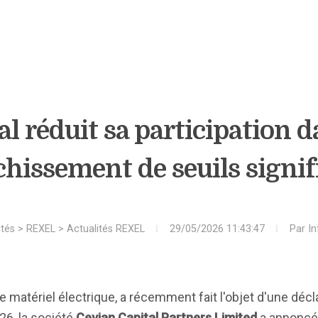
l réduit sa participation d
hissement de seuils signif
ités
>
REXEL
>
Actualités REXEL
29/05/2026 11:43:47
Par
In
de matériel électrique, a récemment fait l'objet d'une déc
26, la société
Cevian Capital Partners Limited
a annoncé 