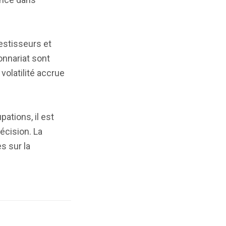
estisseurs et
onnariat sont
volatilité accrue
ations, il est
écision. La
s sur la