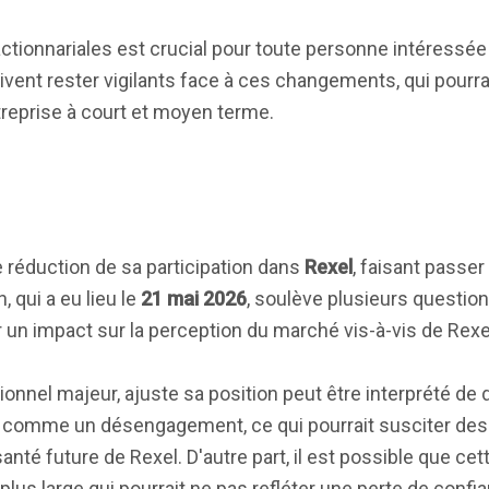
actionnariales est crucial pour toute personne intéressée 
ivent rester vigilants face à ces changements, qui pourra
treprise à court et moyen terme.
éduction de sa participation dans
Rexel
, faisant passer
, qui a eu lieu le
21 mai 2026
, soulève plusieurs questio
ir un impact sur la perception du marché vis-à-vis de Rexe
tionnel majeur, ajuste sa position peut être interprété de 
çu comme un désengagement, ce qui pourrait susciter des
anté future de Rexel. D'autre part, il est possible que cett
plus large qui pourrait ne pas refléter une perte de conf