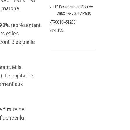
13 Boulevard du Fort de
le marché.
Vaux FR-75017 Paris
FR0010451203
,93%
, représentant
RXL.PA
rs et les
contrôlée par le
ant, et la
. Le capital de
mément aux
e future de
fluencer la