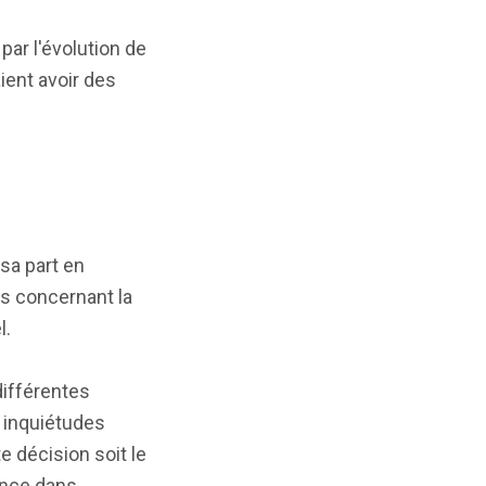
par l'évolution de
ient avoir des
 sa part en
ns concernant la
l.
différentes
 inquiétudes
e décision soit le
iance dans