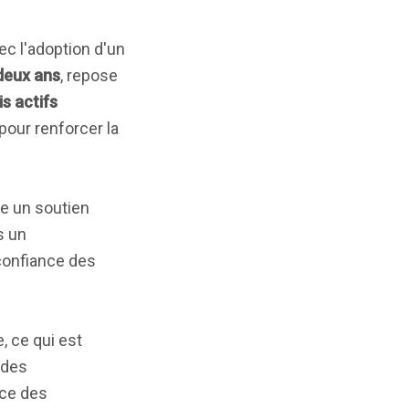
c l'adoption d'un
deux ans
, repose
is actifs
pour renforcer la
te un soutien
s un
confiance des
, ce qui est
 des
nce des