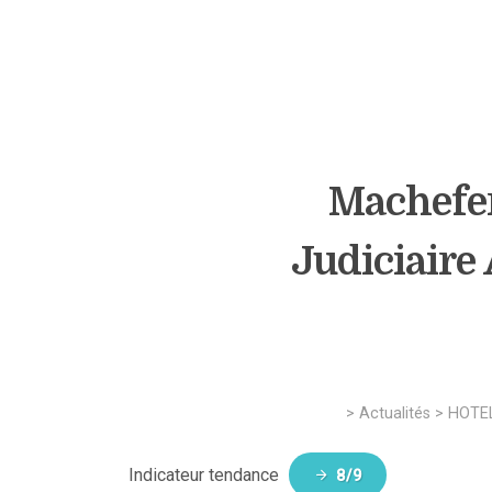
Machefer
Judiciaire
>
Actualités
>
HOTEL
Indicateur tendance
8/9