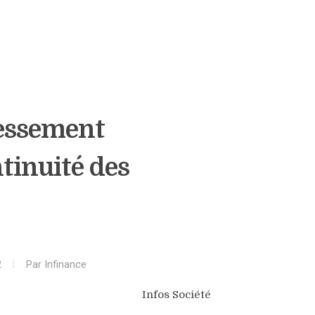
ressement
tinuité des
2
Par
Infinance
Infos Société