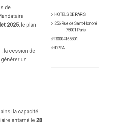
us de
HOTELS DE PARIS
 Mandataire
256 Rue de Saint-Honoré
llet 2025
, le plan
75001 Paris
FR0004165801
HDP.PA
: la cession de
t générer un
ainsi la capacité
iaire entamé le
28