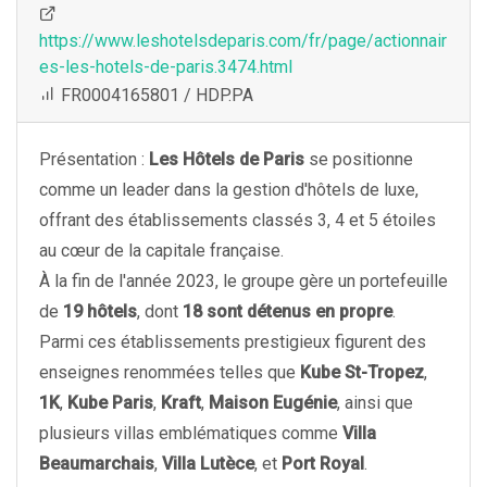
https://www.leshotelsdeparis.com/fr/page/actionnair
es-les-hotels-de-paris.3474.html
FR0004165801 / HDP.PA
Présentation :
Les Hôtels de Paris
se positionne
comme un leader dans la gestion d'hôtels de luxe,
offrant des établissements classés 3, 4 et 5 étoiles
au cœur de la capitale française.
À la fin de l'année 2023, le groupe gère un portefeuille
de
19 hôtels
, dont
18 sont détenus en propre
.
Parmi ces établissements prestigieux figurent des
enseignes renommées telles que
Kube St-Tropez
,
1K
,
Kube Paris
,
Kraft
,
Maison Eugénie
, ainsi que
plusieurs villas emblématiques comme
Villa
Beaumarchais
,
Villa Lutèce
, et
Port Royal
.