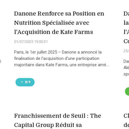
Danone Renforce sa Position en
D
Nutrition Spécialisée avec
l
l'Acquisition de Kate Farms
l
C
01/07/2025 19:00:31
25/
Paris, le 1er juillet 2025 – Danone a annoncé la
finalisation de l'acquisition d'une participation
é
Da
majoritaire dans Kate Farms, une entreprise amé...
Ak
sp
8/9
Franchissement de Seuil : The
C
Capital Group Réduit sa
d