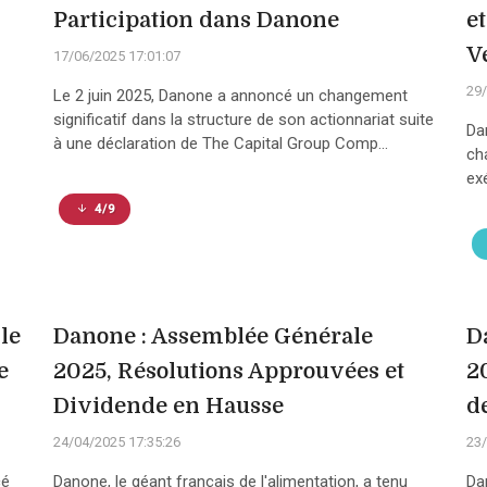
Participation dans Danone
e
V
17/06/2025 17:01:07
29/
Le 2 juin 2025, Danone a annoncé un changement
significatif dans la structure de son actionnariat suite
Da
à une déclaration de The Capital Group Comp...
ch
exé
4/9
le
Danone : Assemblée Générale
D
e
2025, Résolutions Approuvées et
2
Dividende en Hausse
d
24/04/2025 17:35:26
23/
cé
Danone, le géant français de l'alimentation, a tenu
Da