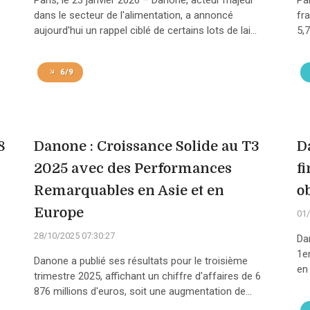
Paris, le 23 janvier 2026 – Danone, acteur majeur
Pa
dans le secteur de l'alimentation, a annoncé
fr
aujourd'hui un rappel ciblé de certains lots de lai...
5,
6/9
8
Danone : Croissance Solide au T3
D
2025 avec des Performances
f
Remarquables en Asie et en
ob
Europe
01/
28/10/2025 07:30:27
Da
1e
Danone a publié ses résultats pour le troisième
en 
trimestre 2025, affichant un chiffre d'affaires de 6
876 millions d'euros, soit une augmentation de...