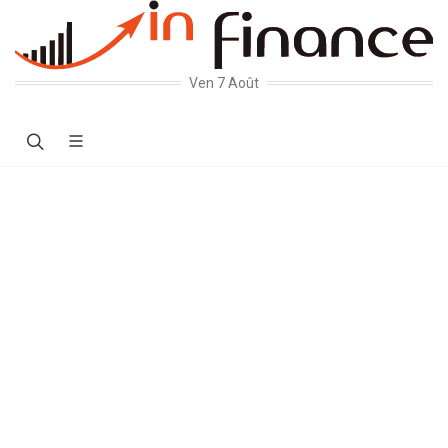
Ven 7 Août