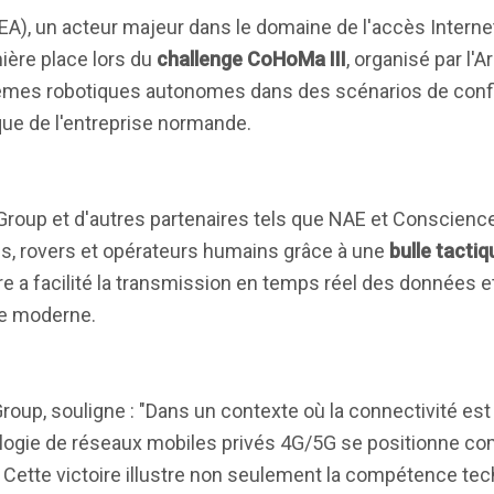
 un acteur majeur dans le domaine de l'accès Internet 
ière place lors du
challenge CoHoMa III
, organisé par l'
systèmes robotiques autonomes dans des scénarios de confl
que de l'entreprise normande.
up et d'autres partenaires tels que NAE et Conscience
s, rovers et opérateurs humains grâce à une
bulle tactiq
re a facilité la transmission en temps réel des données et
le moderne.
oup, souligne : "Dans un contexte où la connectivité est
nologie de réseaux mobiles privés 4G/5G se positionne c
." Cette victoire illustre non seulement la compétence te