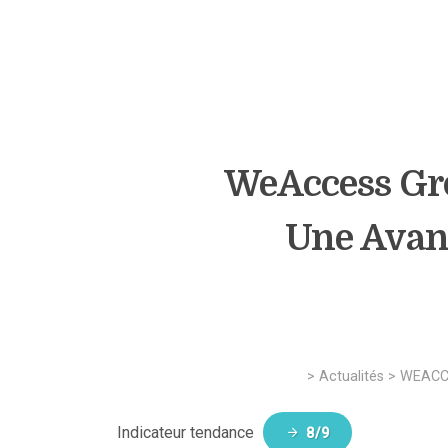
WeAccess Gro
Une Avanc
>
Actualités
>
WEACC
Indicateur tendance
8/9