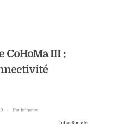
 CoHoMa III :
nnectivité
00
Par
Infinance
Infos Société