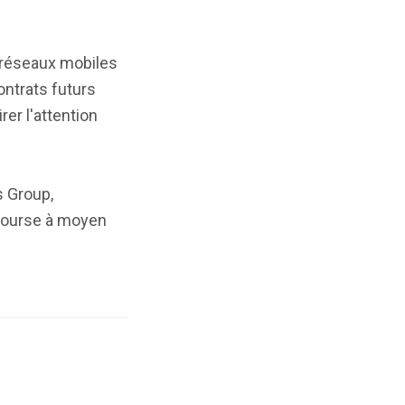
 réseaux mobiles
ontrats futurs
er l'attention
s Group,
 bourse à moyen