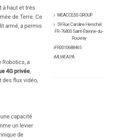
à haut et très
WEACCESS GROUP
Armée de Terre. Ce
59 Rue Caroline Herschel
it armé, a permis
FR-76800 Saint-Étienne-du-
Rouvray
FR0010688465
MLWEA.PA
 Robotics, a
ue 4G privée
,
 des flux vidéo,
 une capacité
omme un levier
chnique de