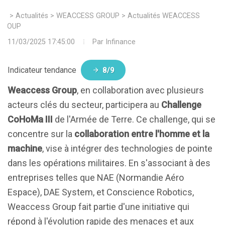
>
Actualités
>
WEACCESS GROUP
>
Actualités WEACCESS
GROUP
11/03/2025 17:45:00
Par
Infinance
Indicateur tendance
8/9
Weaccess Group
, en collaboration avec plusieurs
acteurs clés du secteur, participera au
Challenge
CoHoMa III
de l'Armée de Terre. Ce challenge, qui se
concentre sur la
collaboration entre l'homme et la
machine
, vise à intégrer des technologies de pointe
dans les opérations militaires. En s'associant à des
entreprises telles que NAE (Normandie Aéro
Espace), DAE System, et Conscience Robotics,
Weaccess Group fait partie d'une initiative qui
répond à l'évolution rapide des menaces et aux