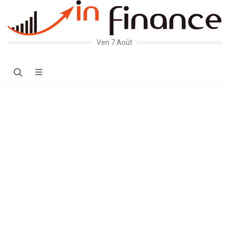
Ven 7 Août