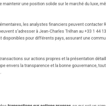
 maintenir une position solide sur le marché du luxe, m
émentaires, les analystes financiers peuvent contacter
 peuvent s'adresser à Jean-Charles Tréhan au +33 1 44 13
 disponibles pour différents pays, assurant une commun
transactions sur actions propres et la présentation détail
e envers la transparence et la bonne gouvernance, tout
.
 des
transactions sur actions propres
, ce qui est un sign