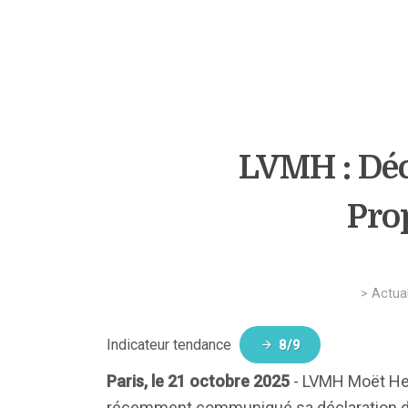
LVMH : Déc
Pro
>
Actual
Indicateur tendance
8/9
Paris, le 21 octobre 2025
- LVMH Moët Hen
récemment communiqué sa déclaration des