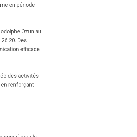
ême en période
 Rodolphe Ozun au
 26 20. Des
ication efficace
lée des activités
 en renforçant
e positif pour la