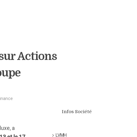
sur Actions
oupe
finance
Infos Société
uxe, a
LVMH
13 et le 17