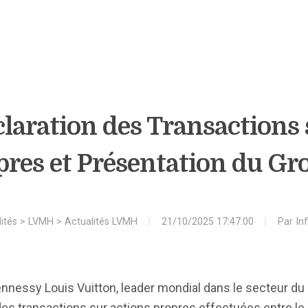
laration des Transactions 
pres et Présentation du Gr
ités
>
LVMH
>
Actualités LVMH
21/10/2025 17:47:00
Par
In
nessy Louis Vuitton, leader mondial dans le secteur du l
 transactions sur actions propres effectuées entre le