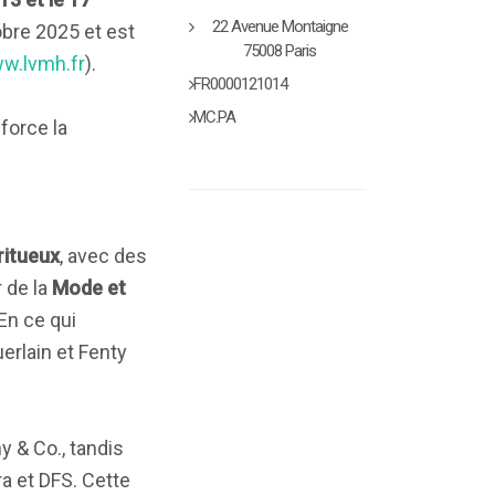
22 Avenue Montaigne
obre 2025 et est
75008 Paris
w.lvmh.fr
).
FR0000121014
MC.PA
force la
ritueux
, avec des
 de la
Mode et
En ce qui
rlain et Fenty
& Co., tandis
a et DFS. Cette