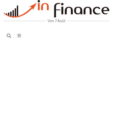
Ven 7 Août