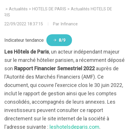
>
Actualités
>
HOTELS DE PARIS
>
Actualités HOTELS DE
PARIS
22/09/2022 18:37:15
Par
Infinance
Indicateur tendance
8/9
Les Hôtels de Paris
, un acteur indépendant majeur
sur le marché hôtelier parisien, a récemment déposé
son
Rapport Financier Semestriel 2022
auprès de
l'Autorité des Marchés Financiers (AMF). Ce
document, qui couvre l'exercice clos le 30 juin 2022,
inclut le rapport de gestion ainsi que les comptes
consolidés, accompagnés de leurs annexes. Les
investisseurs peuvent consulter ce rapport
directement sur le site internet de la société à
l'adresse suivante :
leshotelsdeparis.com
.