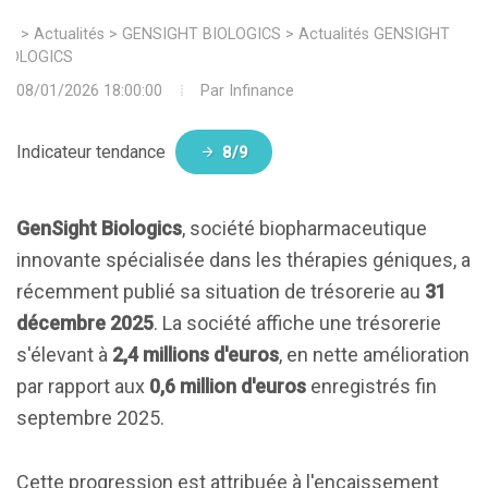
>
Actualités
>
GENSIGHT BIOLOGICS
>
Actualités GENSIGHT
BIOLOGICS
08/01/2026 18:00:00
Par
Infinance
Indicateur tendance
8/9
GenSight Biologics
, société biopharmaceutique
innovante spécialisée dans les thérapies géniques, a
récemment publié sa situation de trésorerie au
31
décembre 2025
. La société affiche une trésorerie
s'élevant à
2,4 millions d'euros
, en nette amélioration
par rapport aux
0,6 million d'euros
enregistrés fin
septembre 2025.
Cette progression est attribuée à l'encaissement