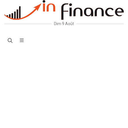
Dim 9 Août