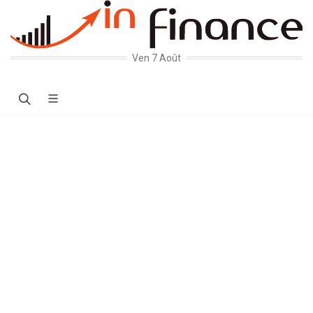
Ven 7 Août