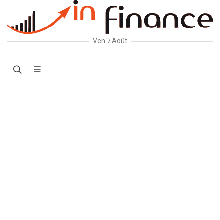
Ven 7 Août