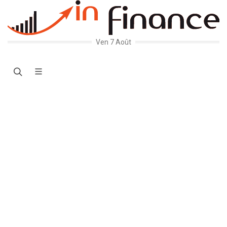
Ven 7 Août