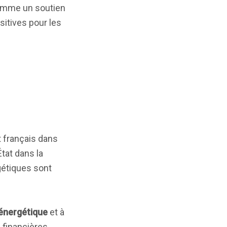
 comme un soutien
ositives pour les
at français dans
tat dans la
gétiques sont
 énergétique
et à
 financières