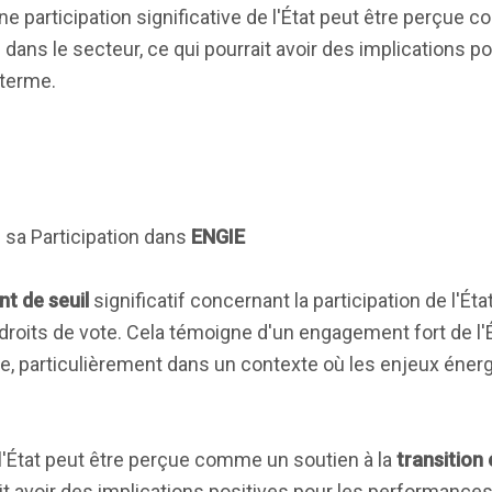
 une participation significative de l'État peut être perçue
n dans le secteur, ce qui pourrait avoir des implications p
 terme.
 sa Participation dans
ENGIE
t de seuil
significatif concernant la participation de l'Ét
roits de vote. Cela témoigne d'un engagement fort de l'É
se, particulièrement dans un contexte où les enjeux éner
 l'État peut être perçue comme un soutien à la
transition
it avoir des implications positives pour les performances