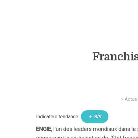
Franchis
>
Actual
Indicateur tendance
8/9
ENGIE
, l'un des leaders mondiaux dans le 
concernant la participation de l'État franç