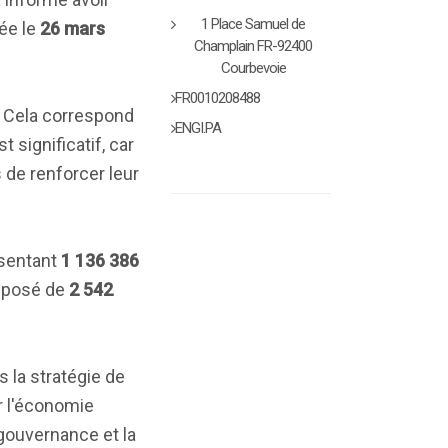
1 Place Samuel de
uée le
26 mars
Champlain FR-92400
Courbevoie
FR0010208488
. Cela correspond
ENGI.PA
 significatif, car
s de renforcer leur
ésentant
1 136 386
omposé de
2 542
s la stratégie de
r l'économie
 gouvernance et la