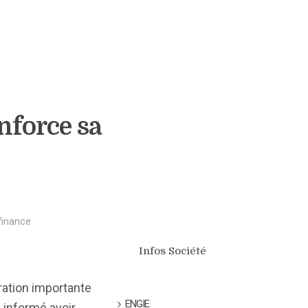
nforce sa
finance
Infos Société
aration importante
ENGIE
a informé avoir