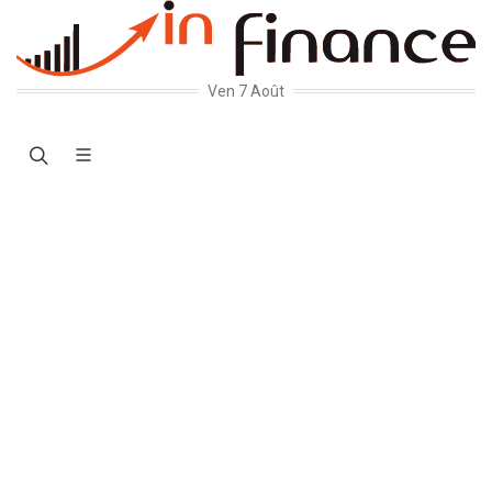
Ven 7 Août