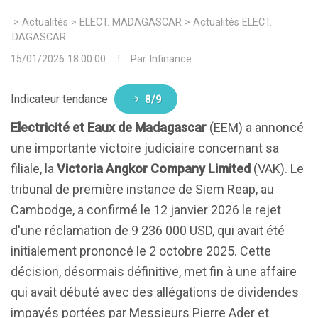
>
Actualités
>
ELECT. MADAGASCAR
>
Actualités ELECT.
MADAGASCAR
15/01/2026 18:00:00
Par
Infinance
Indicateur tendance
8/9
Electricité et Eaux de Madagascar
(EEM) a annoncé
une importante victoire judiciaire concernant sa
filiale, la
Victoria Angkor Company Limited
(VAK). Le
tribunal de première instance de Siem Reap, au
Cambodge, a confirmé le 12 janvier 2026 le rejet
d'une réclamation de 9 236 000 USD, qui avait été
initialement prononcé le 2 octobre 2025. Cette
décision, désormais définitive, met fin à une affaire
qui avait débuté avec des allégations de dividendes
impayés portées par Messieurs Pierre Ader et