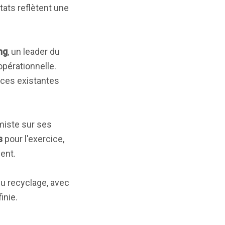
ltats reflètent une
ng
, un leader du
opérationnelle.
rces existantes
miste sur ses
s
pour l'exercice,
ent.
u recyclage, avec
inie.