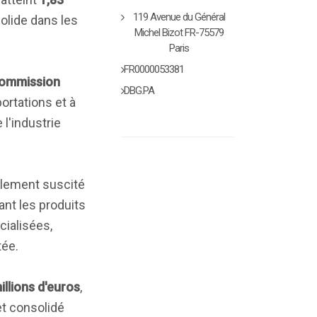
119 Avenue du Général
olide dans les
Michel Bizot FR-75579
Paris
FR0000053381
ommission
DBG.PA
ortations et à
 l'industrie
lement suscité
ant les produits
cialisées,
tée.
illions d'euros
,
net consolidé