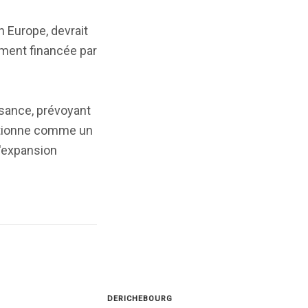
n Europe, devrait
rement financée par
ssance, prévoyant
tionne comme un
d'expansion
DERICHEBOURG