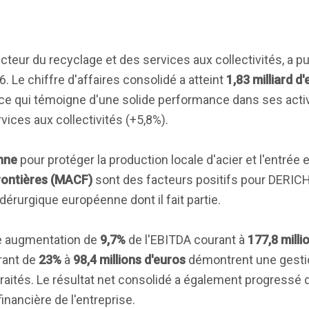
cteur du recyclage et des services aux collectivités, a pu
 Le chiffre d'affaires consolidé a atteint
1,83 milliard d
 ce qui témoigne d'une solide performance dans ses activ
ices aux collectivités (+5,8%).
nne
pour protéger la production locale d'acier et l'entrée 
ontières (MACF)
sont des facteurs positifs pour DERI
idérurgique européenne dont il fait partie.
ne augmentation de
9,7%
de l'EBITDA courant à
177,8 milli
rant de
23%
à
98,4 millions d'euros
démontrent une gestio
aités. Le résultat net consolidé a également progressé
financière de l'entreprise.