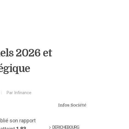
ls 2026 et
tégique
Par
Infinance
Infos Société
ublié son rapport
DERICHEBOURG
 atteint
1,83