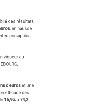
blié des résultats
'euros
, en hausse
ités principales,
en vigueur du
CHEBOURG,
ons d'euros
et une
n efficace des
 de
15,9%
à
74,2