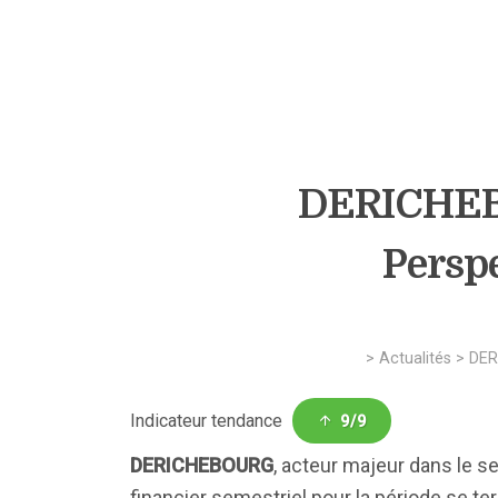
DERICHEBO
Perspe
>
Actualités
>
DER
Indicateur tendance
9/9
DERICHEBOURG
, acteur majeur dans le se
financier semestriel pour la période se te