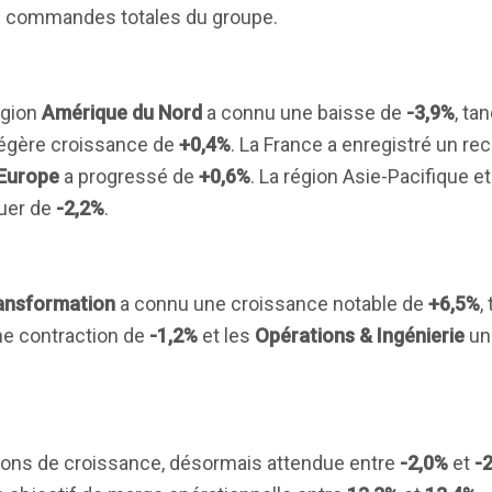
 commandes totales du groupe.
égion
Amérique du Nord
a connu une baisse de
-3,9%
, ta
légère croissance de
+0,4%
. La France a enregistré un re
'Europe
a progressé de
+0,6%
. La région Asie-Pacifique e
nuer de
-2,2%
.
ransformation
a connu une croissance notable de
+6,5%
,
ne contraction de
-1,2%
et les
Opérations & Ingénierie
un
ions de croissance, désormais attendue entre
-2,0%
et
-