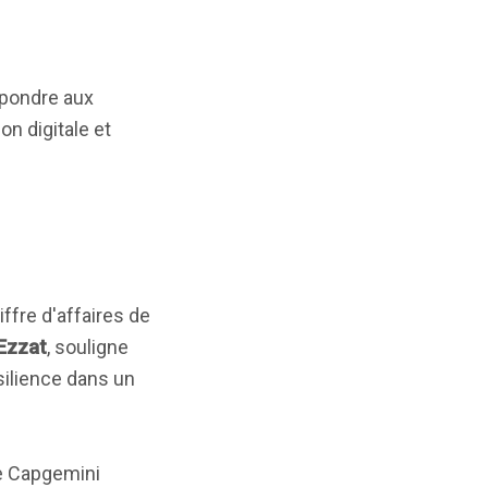
épondre aux
n digitale et
ffre d'affaires de
Ezzat
, souligne
ésilience dans un
 Capgemini