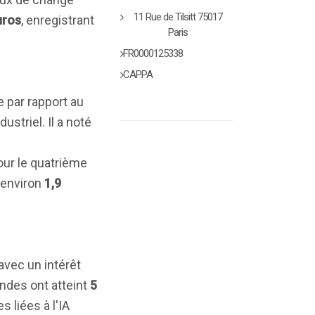
11 Rue de Tilsitt 75017
uros
, enregistrant
Paris
FR0000125338
CAP.PA
e par rapport au
striel. Il a noté
our le quatrième
'environ
1,9
avec un intérêt
ndes ont atteint
5
 liées à l'IA