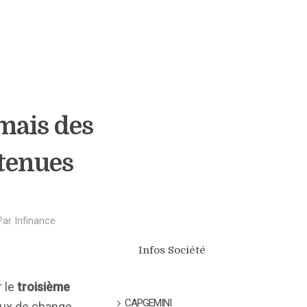
mais des
tenues
Par
Infinance
Infos Société
r le
troisième
CAPGEMINI
aux de change