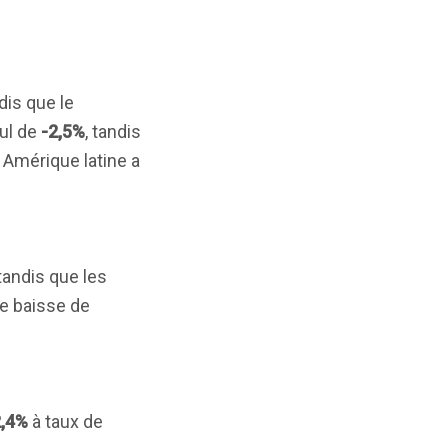
ndis que le
cul de
-2,5%
, tandis
t Amérique latine a
 tandis que les
e baisse de
2,4%
à taux de