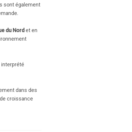
es sont également
demande.
ue du Nord
et en
nvironnement
e interprété
nnement dans des
 de croissance