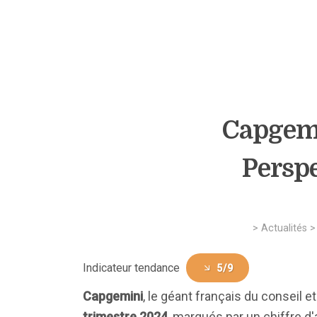
Capgemi
Persp
>
Actualités
Indicateur tendance
5/9
Capgemini
, le géant français du conseil 
trimestre 2024
, marqués par un chiffre d