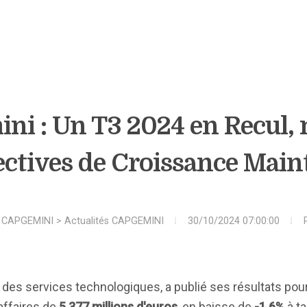
ni : Un T3 2024 en Recul, 
ectives de Croissance Main
>
CAPGEMINI
>
Actualités CAPGEMINI
30/10/2024 07:00:00
et des services technologiques, a publié ses résultats pou
'affaires de
5 377 millions d'euros
, en baisse de
-1,6%
à t