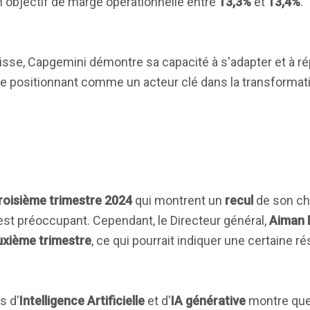
 objectif de marge opérationnelle entre
13,3%
et
13,4%
.
aisse, Capgemini démontre sa capacité à s'adapter et à r
se positionnant comme un acteur clé dans la transformatio
roisième trimestre 2024
qui montrent un
recul
de son chi
est préoccupant. Cependant, le Directeur général,
Aiman 
uxième trimestre
, ce qui pourrait indiquer une certaine r
s d'
Intelligence Artificielle
et d'
IA générative
montre que