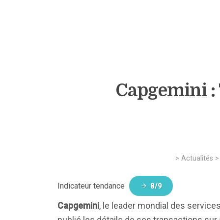
Capgemini : 
>
Actualités
Indicateur tendance
8/9
Capgemini
, le leader mondial des servic
publié les détails de ses transactions sur