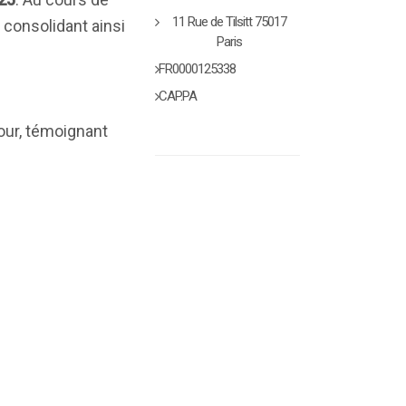
11 Rue de Tilsitt 75017
 consolidant ainsi
Paris
FR0000125338
CAP.PA
our, témoignant