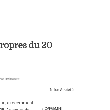
Propres du 20
Par
Infinance
Infos Société
ique, a récemment
CAPGEMINI
025
. Au cours de