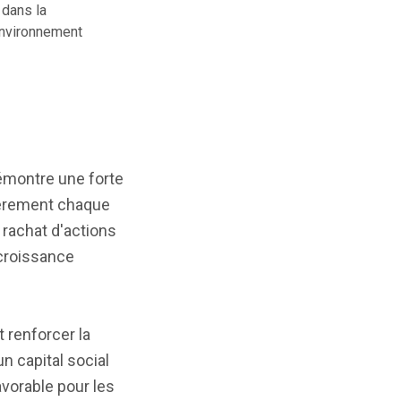
 dans la
environnement
démontre une forte
égèrement chaque
 rachat d'actions
 croissance
 renforcer la
n capital social
avorable pour les