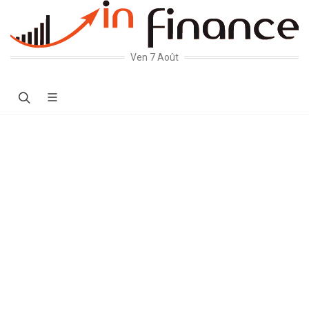
Ven 7 Août