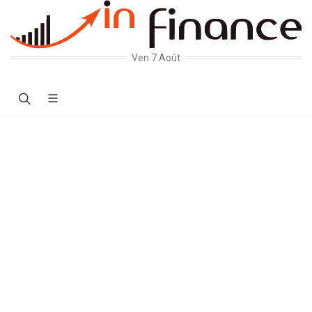
Ven 7 Août