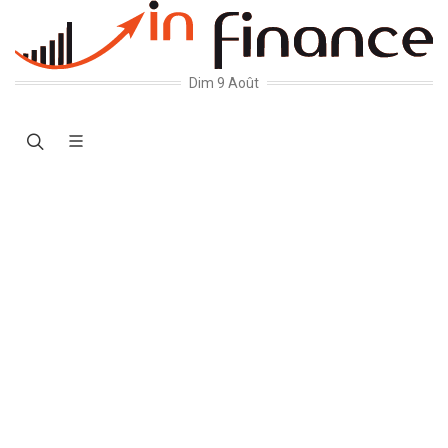
Dim 9 Août