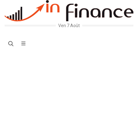
Ven 7 Août