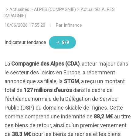
>
Actualités
>
ALPES (COMPAGNIE)
>
Actualités ALPES
(COMPAGNIE)
10/06/2026 17:55:20
Par
Infinance
Indicateur tendance
8/9
La
Compagnie des Alpes (CDA)
, acteur majeur dans
le secteur des loisirs en Europe, a récemment
annoncé que sa filiale, la
STGM
, a reçu un montant
total de
127 millions d'euros
dans le cadre de
l'échéance normale de la Délégation de Service
Public (DSP) du domaine skiable de Tignes. Cette
somme comprend une indemnité de
88,2 M€
au titre
des biens de retour, ainsi qu'un premier versement
de
38,3 M€
pour les biens de reprise et les biens