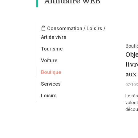
Annuaire WEB
Consommation / Loisirs /
Art de vivre
Bouti
Tourisme
Obje
Voiture
livr
Boutique
aux
Services
07/10/
Loisirs
Le ré
volon
découv