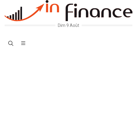
Dim 9 Août