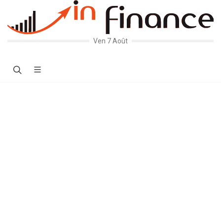
Ven 7 Août