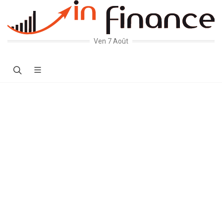
Ven 7 Août