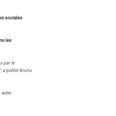
es sociales
ns les
s par le
"
, a publié Bruno
 aider