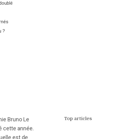
 doublé
rnés
u ?
Top articles
mie Bruno Le
é cette année.
elle est de