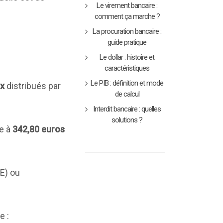
Le virement bancaire :
comment ça marche ?
La procuration bancaire :
guide pratique
Le dollar : histoire et
caractéristiques
Le PIB : définition et mode
x
distribués par
de calcul
Interdit bancaire : quelles
solutions ?
e à
342,80 euros
E) ou
e :