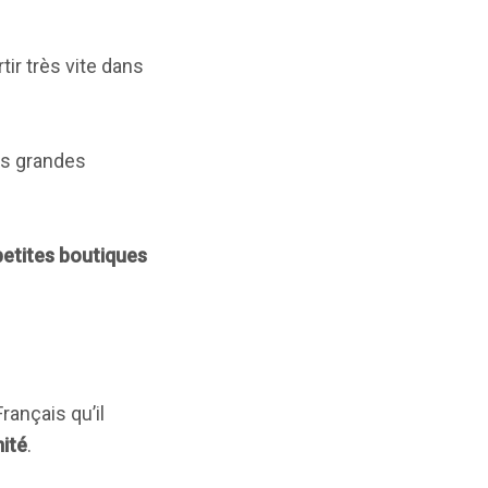
ir très vite dans
es grandes
petites boutiques
rançais qu’il
ité
.