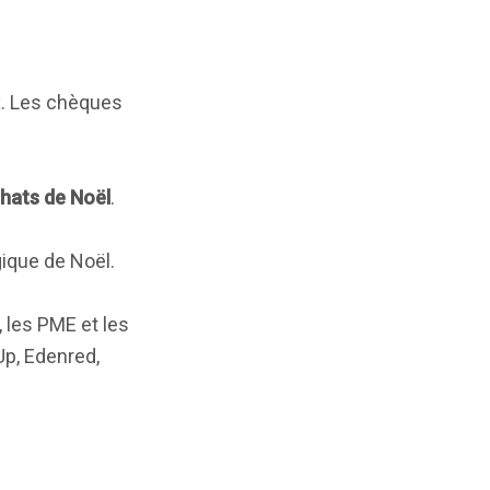
x. Les chèques
chats de Noël
.
ique de Noël.
 les PME et les
p, Edenred,