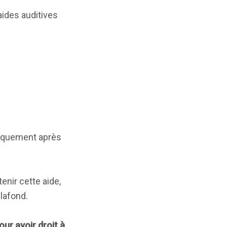
aides auditives
.
atiquement après
enir cette aide,
lafond.
our avoir droit à