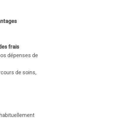
antages
des frais
 vos dépenses de
rcours de soins,
n habituellement