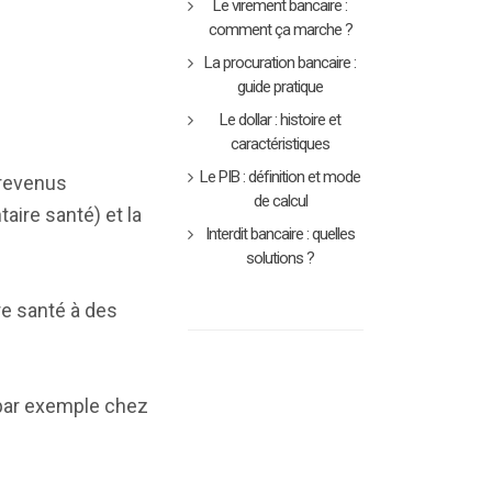
Le virement bancaire :
comment ça marche ?
La procuration bancaire :
guide pratique
Le dollar : histoire et
caractéristiques
Le PIB : définition et mode
 revenus
de calcul
aire santé) et la
Interdit bancaire : quelles
solutions ?
re santé à des
 par exemple chez