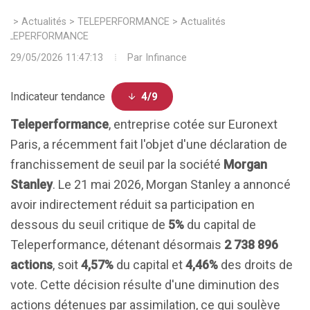
>
Actualités
>
TELEPERFORMANCE
>
Actualités
TELEPERFORMANCE
29/05/2026 11:47:13
Par
Infinance
Indicateur tendance
4/9
Teleperformance
, entreprise cotée sur Euronext
Paris, a récemment fait l'objet d'une déclaration de
franchissement de seuil par la société
Morgan
Stanley
. Le 21 mai 2026, Morgan Stanley a annoncé
avoir indirectement réduit sa participation en
dessous du seuil critique de
5%
du capital de
Teleperformance, détenant désormais
2 738 896
actions
, soit
4,57%
du capital et
4,46%
des droits de
vote. Cette décision résulte d'une diminution des
actions détenues par assimilation, ce qui soulève