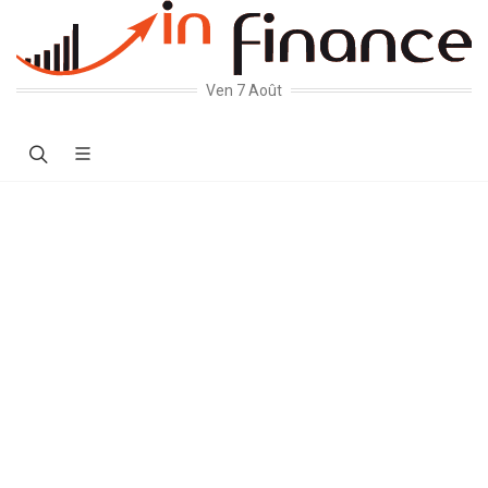
Ven 7 Août