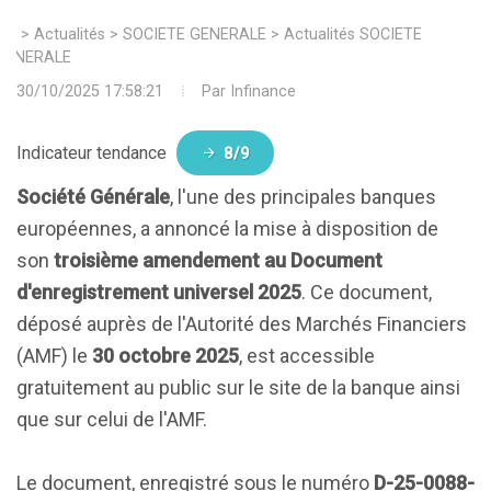
>
Actualités
>
SOCIETE GENERALE
>
Actualités SOCIETE
GENERALE
30/10/2025 17:58:21
Par
Infinance
Indicateur tendance
8/9
Société Générale
, l'une des principales banques
européennes, a annoncé la mise à disposition de
son
troisième amendement au Document
d'enregistrement universel 2025
. Ce document,
déposé auprès de l'Autorité des Marchés Financiers
(AMF) le
30 octobre 2025
, est accessible
gratuitement au public sur le site de la banque ainsi
que sur celui de l'AMF.
Le document, enregistré sous le numéro
D-25-0088-