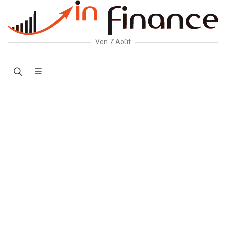
Ven 7 Août