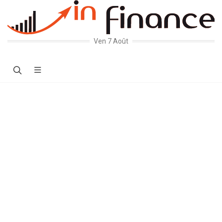
Ven 7 Août