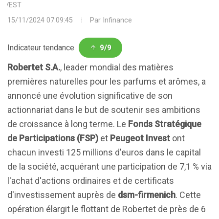
INVEST
15/11/2024 07:09:45
Par
Infinance
Indicateur tendance
9/9
Robertet S.A.
, leader mondial des matières
premières naturelles pour les parfums et arômes, a
annoncé une évolution significative de son
actionnariat dans le but de soutenir ses ambitions
de croissance à long terme. Le
Fonds Stratégique
de Participations (FSP)
et
Peugeot Invest
ont
chacun investi 125 millions d'euros dans le capital
de la société, acquérant une participation de 7,1 % via
l'achat d'actions ordinaires et de certificats
d'investissement auprès de
dsm-firmenich
. Cette
opération élargit le flottant de Robertet de près de 6