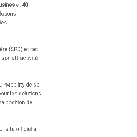
usines
et
40
olutions
ies
éré (SRD) et fait
son attractivité
'OPMobility de se
our les solutions
sa position de
r site officiel à