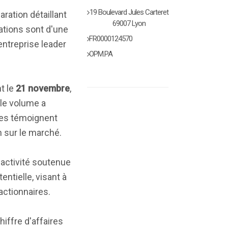
19 Boulevard Jules Carteret
ation détaillant
69007 Lyon
ations sont d'une
FR0000124570
entreprise leader
OPM.PA
t le
21 novembre
,
 le volume a
res témoignent
n sur le marché.
activité soutenue
ntielle, visant à
actionnaires.
iffre d'affaires