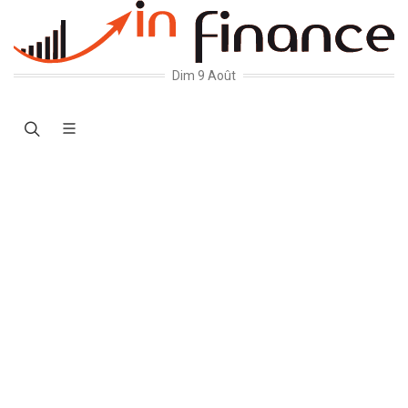
Dim 9 Août