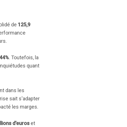
solidé de
125,9
performance
urs.
44%
. Toutefois, la
 inquiétudes quant
nt dans les
rise sait s'adapter
pacté les marges.
llions d'euros
et