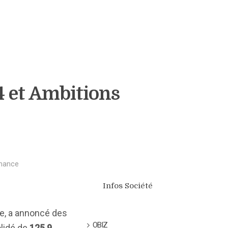
4 et Ambitions
inance
Infos Société
e, a annoncé des
OBIZ
olidé de
125,9