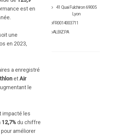
41 Quai Fulchiron 69005
formance est en
Lyon
nnée.
FR0014003711
ALBIZ.PA
 soit une
ros en 2023,
aires a enregistré
thlon
et
Air
 augmentant le
t impacté les
à
12,7%
du chiffre
 pour améliorer