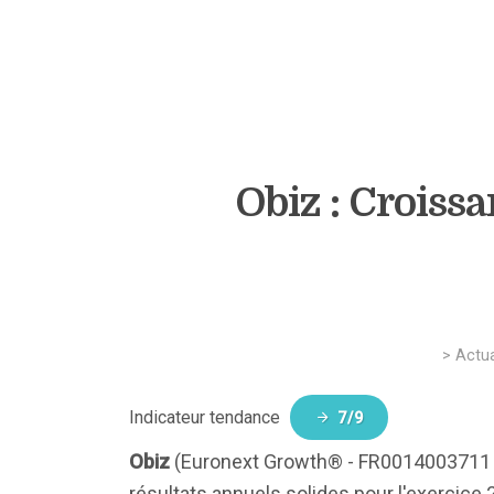
Obiz : Croiss
>
Actua
Indicateur tendance
7/9
Obiz
(Euronext Growth® - FR0014003711 - 
résultats annuels solides pour l'exercice 