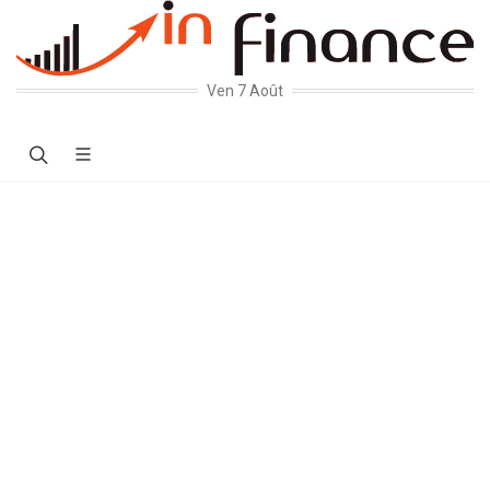
Ven 7 Août