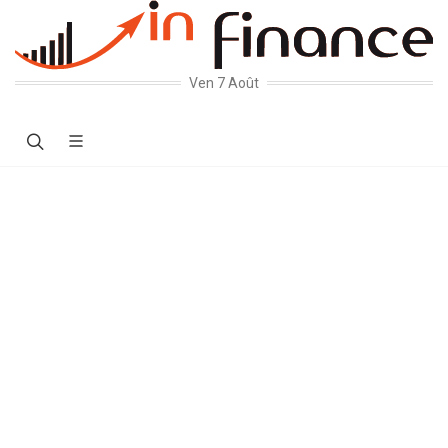
Ven 7 Août