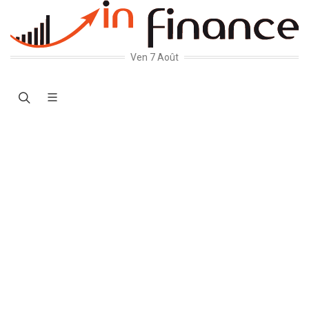
Ven 7 Août