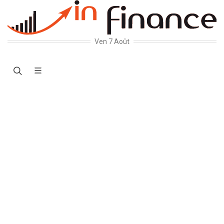
Ven 7 Août